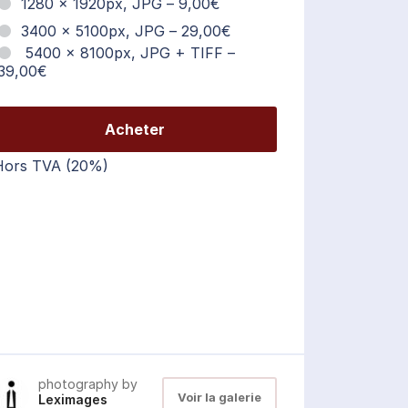
1280 x 1920px, JPG
–
9,00€
3400 x 5100px, JPG
–
29,00€
5400 x 8100px, JPG + TIFF
–
39,00€
Acheter
Hors TVA (20%)
photography by
Voir la galerie
Leximages