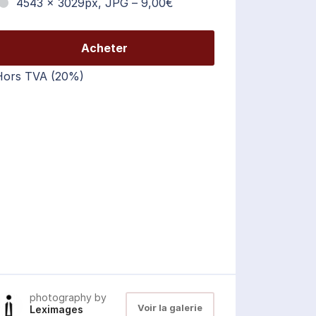
4543 x 3029px, JPG
–
9,00€
Acheter
Hors TVA (20%)
photography by
Voir la galerie
Leximages