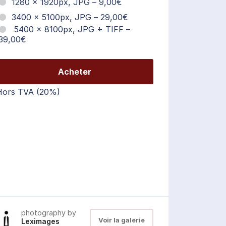
1280 x 1920px, JPG
–
9,00€
3400 x 5100px, JPG
–
29,00€
5400 x 8100px, JPG + TIFF
–
39,00€
Acheter
Hors TVA (20%)
photography by
Voir la galerie
Leximages