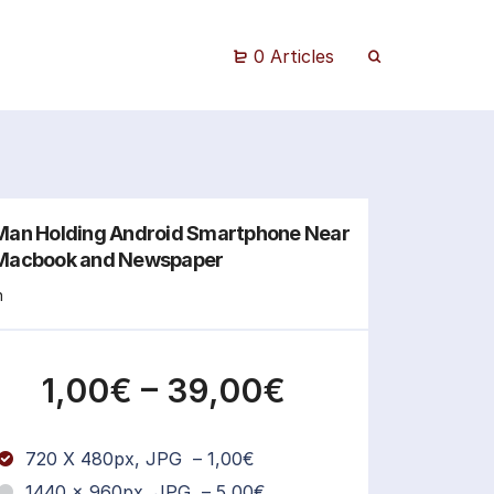
0 Articles
Man Holding Android Smartphone Near
Macbook and Newspaper
n
1,00€
–
39,00€
720 X 480px, JPG
–
1,00€
1440 × 960px, JPG
–
5,00€