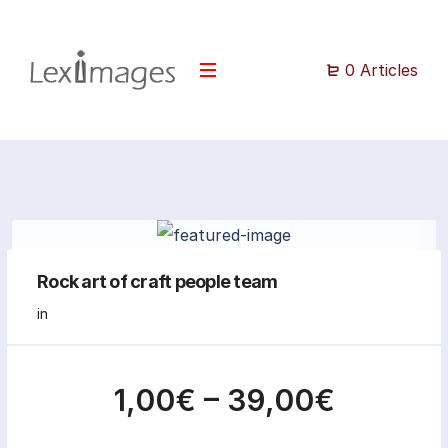
0 Articles
Rock art of craft people team
in
1,00€
–
39,00€