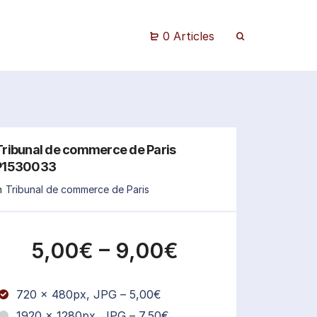
0 Articles
Tribunal de commerce de Paris
P1530033
n
Tribunal de commerce de Paris
5,00€
–
9,00€
720 x 480px, JPG
–
5,00€
1920 x 1280px, JPG
–
7,50€