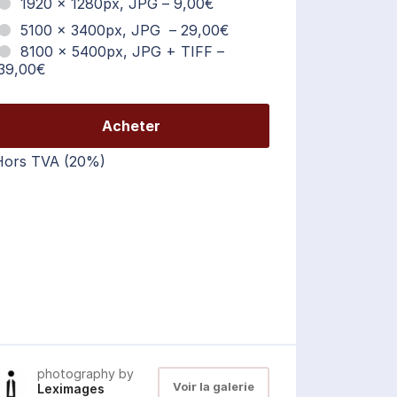
1920 × 1280px, JPG
–
9,00€
5100 × 3400px, JPG
–
29,00€
8100 × 5400px, JPG + TIFF
–
39,00€
Acheter
Hors TVA (20%)
photography by
Voir la galerie
Leximages