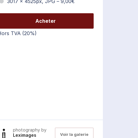
3017 x 4525px, JPG
–
9,00€
Acheter
Hors TVA (20%)
photography by
Voir la galerie
Leximages