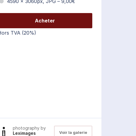
4590 x 3060px, JPG
–
9,00€
Acheter
Hors TVA (20%)
photography by
Voir la galerie
Leximages