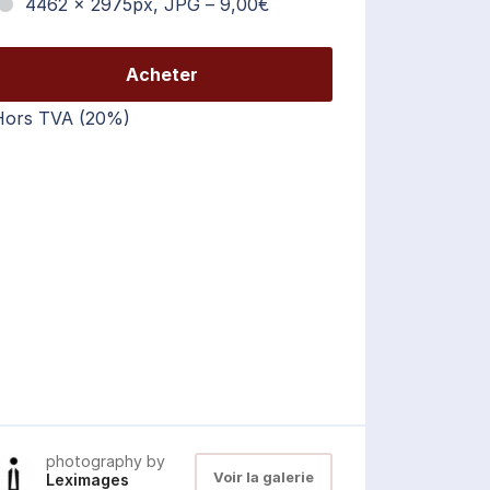
4462 x 2975px, JPG
–
9,00€
Acheter
Hors TVA (20%)
photography by
Voir la galerie
Leximages