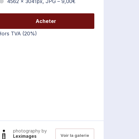
4562 x 3041px, JPG
–
9,00€
Acheter
Hors TVA (20%)
photography by
Voir la galerie
Leximages