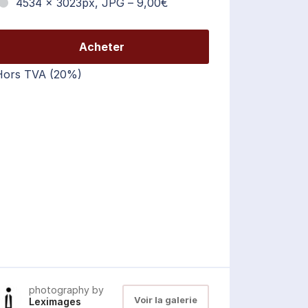
4534 x 3023px, JPG
–
9,00€
Acheter
Hors TVA (20%)
photography by
Voir la galerie
Leximages