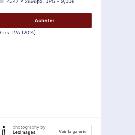
4347 x 2898px, JPG
–
9,00€
Acheter
Hors TVA (20%)
photography by
Voir la galerie
Leximages